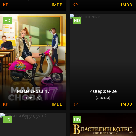
HD
HD
Маме снова 17
Извержение
(фильм)
(фильм)
HD
HD