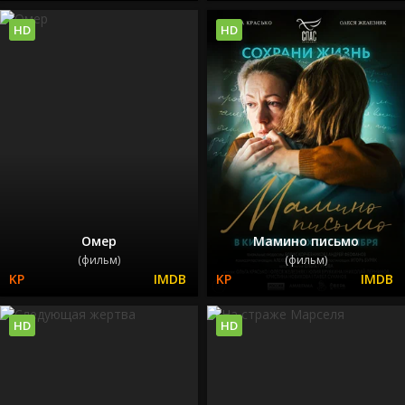
HD
HD
Омер
Мамино письмо
(фильм)
(фильм)
HD
HD