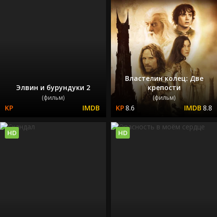
Властелин колец: Две
Элвин и бурундуки 2
крепости
(фильм)
(фильм)
8.6
8.8
HD
HD