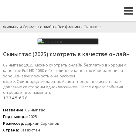
Фильмы и Сериалы онлайн
»
Все фильмы
» Сыныптас
Сыныптас (2025) смотреть в качестве онлайн
Сыныптас (2025) можно смотреть онлайн бесплатно в хорошем
качестве Full HD 1080 и 4к, отличное качество изображения и
хороший звук полностью на русском
языке. Одиннадцатиклассник Азамат постоянно испытывает
давление со стороны одноклассников. После одного события
он решает всё изменить.
1
2
3
4
5
6
7
8
Название:
Сыныптас
Год выхода:
2025
Режиссер:
Дархан Саркенов
Страна:
Казахстан