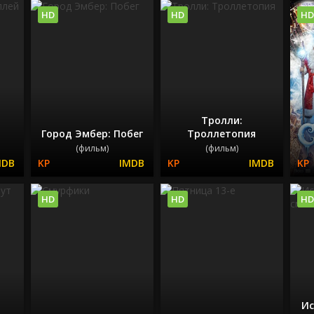
HD
HD
HD
Тролли:
Город Эмбер: Побег
Троллетопия
(фильм)
(фильм)
HD
HD
HD
Ис