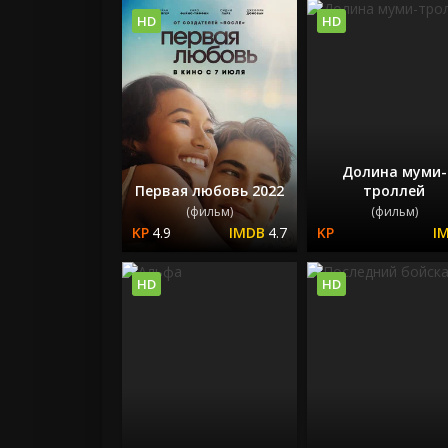
HD
HD
Долина муми-
Первая любовь 2022
троллей
(фильм)
(фильм)
4.9
4.7
HD
HD