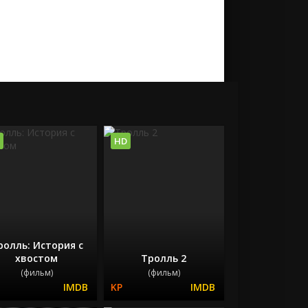
HD
ролль: История с
хвостом
Тролль 2
(фильм)
(фильм)