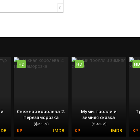
0
HD
HD
HD
ой
Снежная королева 2:
Муми-тролли и
Т
Перезаморозка
зимняя сказка
(фильм)
(фильм)