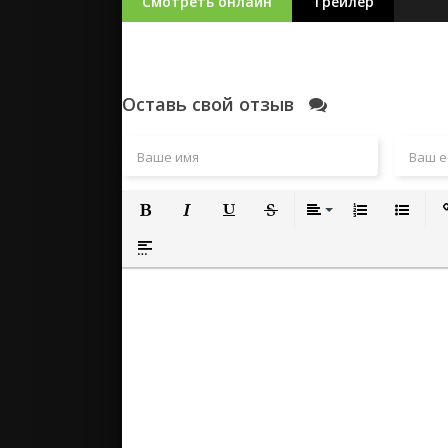
Смотреть онлайн
Трейлер
Оставь свой отзыв
Полужирный
Курсив
Подчеркнутый
Зачеркнутый
Выравнивание
Нумерованный
Маркиро
Вс
Вставка спойлера