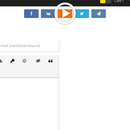
Свет
 список
ванный список
тавить ссылку
Вставить защищенную ссылку
Вставить смайлик
Вставка скрытого текста
Вставка цитаты