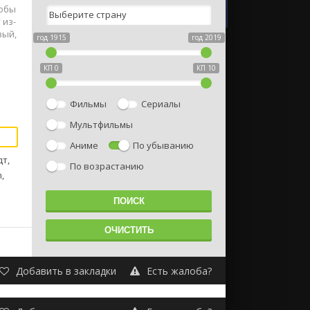
тобы
 из-
вый,
год 1915
год 2019
КП 0
КП 10
Фильмы
Сериалы
Мультфильмы
Аниме
По убыванию
дт,
По возрастанию
,
Добавить в закладки
Есть жалоба?