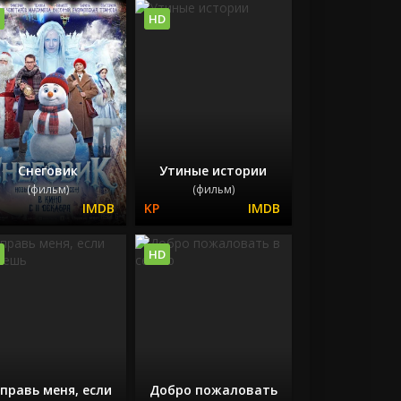
HD
Снеговик
Утиные истории
(фильм)
(фильм)
HD
правь меня, если
Добро пожаловать