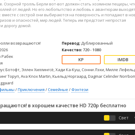
Детективы
2023
Семейные
е. Озорной тролль Берли вот-вот должен стать хозяином пещеры, ч
Детские
2022
Спорт
ллей от людей. Но его любопытство и любовь к авантюрам выходят
: вместе с сестрой они выбираются на поверхность и попадают в но
Драмы
2021
Триллеры
изов и опасностей, мир людей. Теперь им предстоит непростая
Комедии
Ужасы
ти дорогу домой.
Русские
Фантастика
СССР
Фэнтези
ролли возвращаются!
Перевод:
Дублированный
ые
Зарубежные
2026
Качество:
720 - 1080
Фильмы из соцетей
н Рабек
ия
ус Ботофт, Эллен Хиллингсё, Хади Ка-Куш, Сонни Лэхи, Милле Лефель
инг Торуп, Ava Knox Martin, Кьельд Норгаард, Dagmar Celinder Norrbom
liggaard
фильмы
/
Приключения
/
Семейные
/
Фэнтези
ращаются! в хорошем качестве HD 720p бесплатно
Свет