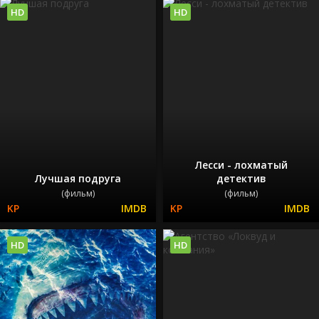
HD
HD
Лесси - лохматый
Лучшая подруга
детектив
(фильм)
(фильм)
HD
HD