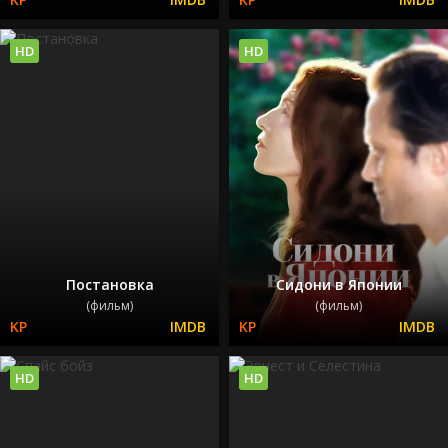
HD
HD
Постановка
Сидони в Японии
(фильм)
(фильм)
HD
HD