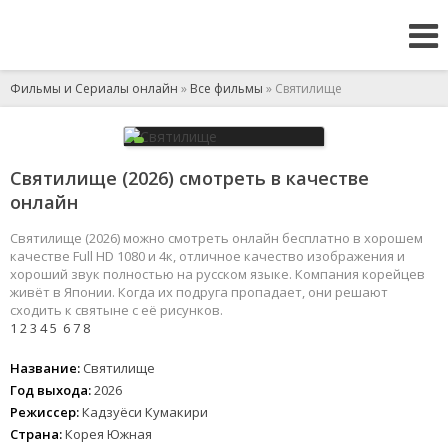
Фильмы и Сериалы онлайн
»
Все фильмы
» Святилище
Святилище (2026) смотреть в качестве
онлайн
Святилище (2026) можно смотреть онлайн бесплатно в хорошем
качестве Full HD 1080 и 4к, отличное качество изображения и
хороший звук полностью на русском языке. Компания корейцев
живёт в Японии. Когда их подруга пропадает, они решают
сходить к святыне с её рисунков.
1
2
3
4
5
6
7
8
Название:
Святилище
Год выхода:
2026
Режиссер:
Кадзуёси Кумакири
Страна:
Корея Южная