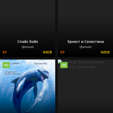
Спайс бойз
Эрнест и Селестина
(фильм)
(фильм)
HD
HD