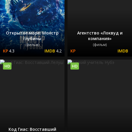
Открытое море: Монстр
Агентство «Локвуд и
глубины
компания»
(фильм)
(фильм)
4.3
4.2
HD
HD
Код Гиас: Восставший