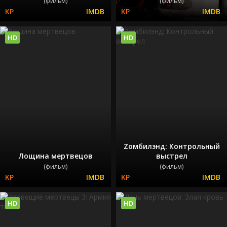
(фильм)
(фильм)
HD
HD
Zомбилэнд: Контрольный
Лощина мертвецов
выстрел
(фильм)
(фильм)
HD
HD