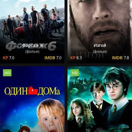
Форсаж 6
Изгой
(фильм)
(фильм)
7.0
7.0
8.3
7.8
HD
HD