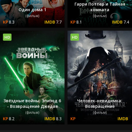
Гарри Поттер и Тайная
Один дома 1
комната
(фильм)
(фильм)
8.3
7.7
8.1
7.4
HD
HD
Звёздные войны: Эпизод 6
Человек-невидимка:
- Возвращение Джедая
Возвращение
(фильм)
(фильм)
8.2
8.3