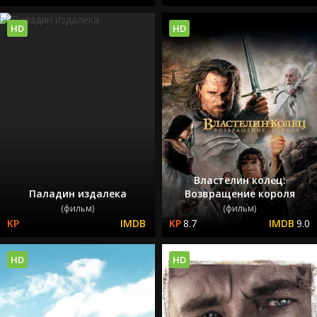
HD
HD
Властелин колец:
Паладин издалека
Возвращение короля
(фильм)
(фильм)
8.7
9.0
HD
HD