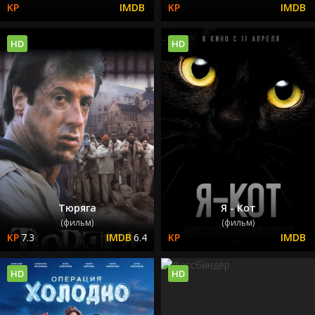
HD
HD
Тюряга
Я - Кот
(фильм)
(фильм)
7.3
6.4
HD
HD