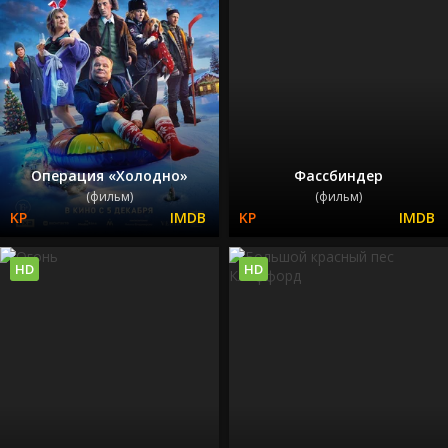
Операция «Холодно»
Фассбиндер
(фильм)
(фильм)
HD
HD