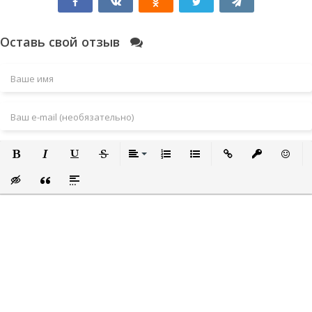
Оставь свой отзыв
Полужирный
Курсив
Подчеркнутый
Зачеркнутый
Выравнивание
Нумерованный список
Маркированный список
Вставить ссылку
Вставить за
Встави
Вставка скрытого текста
Вставка цитаты
Вставка спойлера