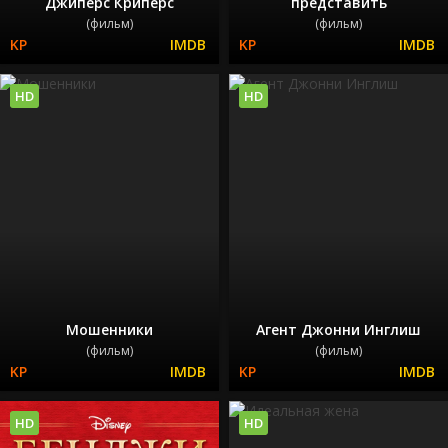
Джиперс Криперс
представить
(фильм)
(фильм)
HD
HD
Мошенники
Агент Джонни Инглиш
(фильм)
(фильм)
HD
HD