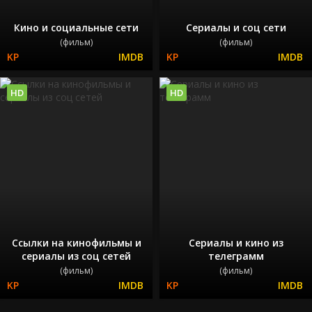
Кино и социальные сети
Сериалы и соц сети
(фильм)
(фильм)
HD
HD
Ссылки на кинофильмы и
Сериалы и кино из
сериалы из соц сетей
телеграмм
(фильм)
(фильм)