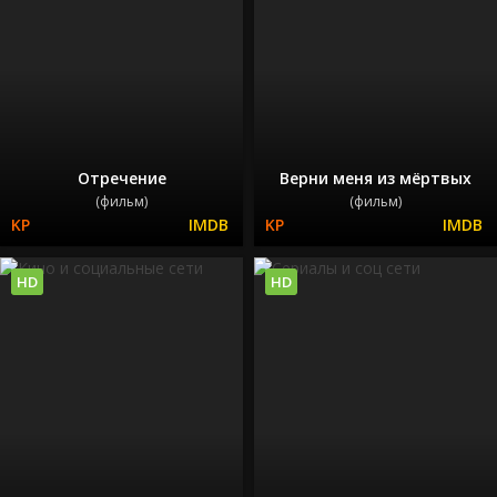
Отречение
Верни меня из мёртвых
(фильм)
(фильм)
HD
HD