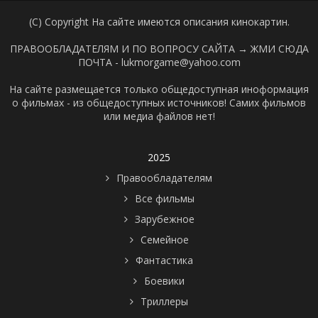
(C) Copyright На сайте имеются описания кинокартин.
ПРАВООБЛАДАТЕЛЯМ И ПО ВОПРОСУ САЙТА →
ЖМИ СЮДА
ПОЧТА - lukmorgame@yahoo.com
На сайте размещается только общедоступная иноформация
о фильмах - из общедоступных источников! Самих фильмов
или медиа файлов нет!
2025
Правообладателям
Все фильмы
Зарубежное
Семейное
Фантастика
Боевики
Триллеры