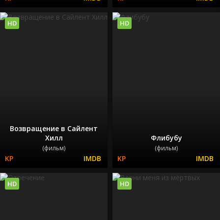
HD
HD
Возвращение в Сайлент
Хилл
Флибубу
(фильм)
(фильм)
HD
HD