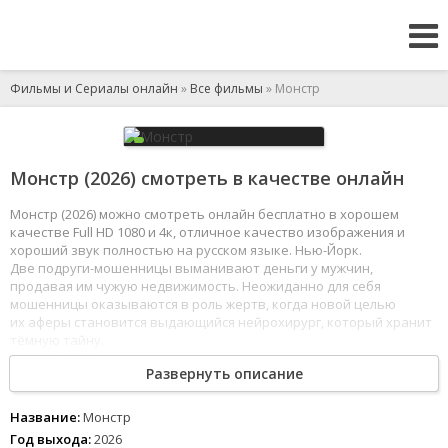
Фильмы и Сериалы онлайн
»
Все фильмы
» Монстр
Монстр (2026) смотреть в качестве онлайн
Монстр (2026) можно смотреть онлайн бесплатно в хорошем
качестве Full HD 1080 и 4к, отличное качество изображения и
хороший звук полностью на русском языке. Нью-Йорк.
Две подруги-мошенницы выманивают деньги у мужчин,
продавая им чужую недвижимость. Неожиданно для себя
мошенницы оказываются в роль жертв, когда новой целью
их аферы становится выдающийся нейрохирург, который хранит
тёмную тайну.
1
2
3
4
5
6
7
8
Развернуть описание
Название:
Монстр
Год выхода:
2026