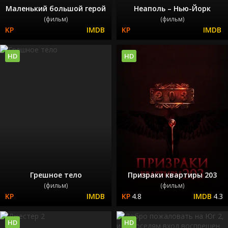
Маленький большой герой
Неаполь – Нью-Йорк
(фильм)
(фильм)
HD
HD
Грешное тело
Призраки квартиры 203
(фильм)
(фильм)
4.8
4.3
HD
HD