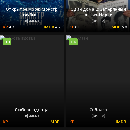
Открытое море: Монстр
Один дома 2: Затерянный
глубины
в Нью-Йорке
(фильм)
(фильм)
4.3
4.2
8.0
6.8
HD
HD
Любовь вдовца
Соблазн
(фильм)
(фильм)