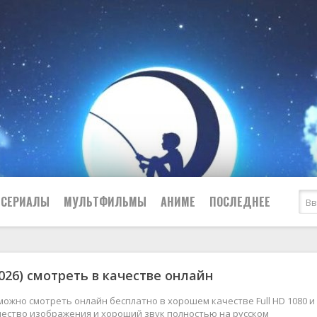
СЕРИАЛЫ
МУЛЬТФИЛЬМЫ
АНИМЕ
ПОСЛЕДНЕЕ
Все
Криминал
026) смотреть в качестве онлайн
Боевики
Мелодрамы
Военные
2024
Приключения
 можно смотреть онлайн бесплатно в хорошем качестве Full HD 1080 и 
чество изображения и хороший звук полностью на русском