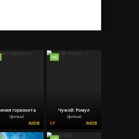
HD
иния горизонта
Чужой: Ромул
(фильм)
(фильм)
HD