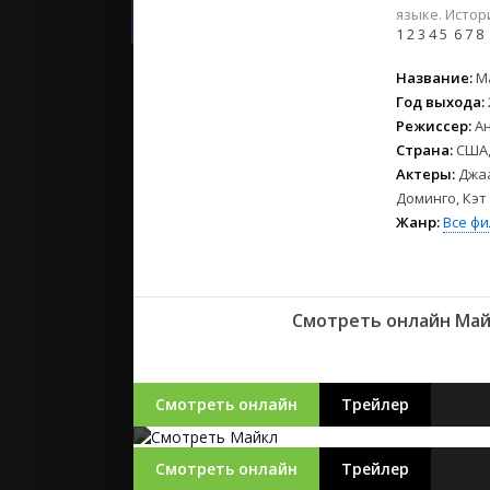
2023
языке. Истор
2022
1
2
3
4
5
6
7
8
2021
Название:
М
Год выхода:
Русские
Режиссер:
А
СССР
Страна:
США,
Зарубежн
Актеры:
Джаа
Доминго, Кэт
Жанр:
Все ф
Смотреть онлайн Май
Смотреть онлайн
Трейлер
Смотреть онлайн
Трейлер