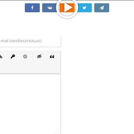
 список
ванный список
тавить ссылку
Вставить защищенную ссылку
Вставить смайлик
Вставка скрытого текста
Вставка цитаты