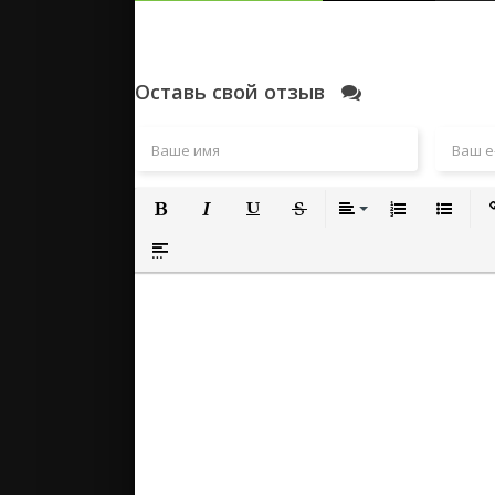
Оставь свой отзыв
Полужирный
Курсив
Подчеркнутый
Зачеркнутый
Выравнивание
Нумерованный
Маркиро
Вс
Вставка спойлера