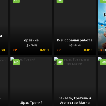
 и
Древние
К-9: Собачья работа
(фильм)
(фильм)
HD
HD
HD
ь
Ганзель, Гретель и
Шрэк Третий
Агентство Магии