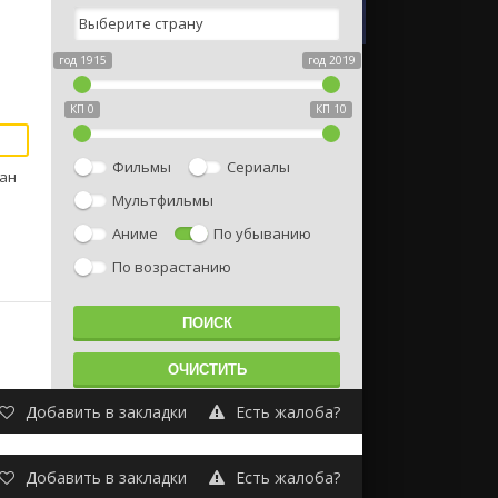
год 1915
год 2019
КП 0
КП 10
Фильмы
Сериалы
ман
Мультфильмы
Аниме
По убыванию
По возрастанию
Добавить в закладки
Есть жалоба?
Добавить в закладки
Есть жалоба?