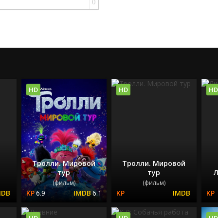
0
HD
HD
HD
Тролли. Мировой
Тролли. Мировой
т
тур
тур
Л
(фильм)
(фильм)
6.9
6.1
HD
HD
HD