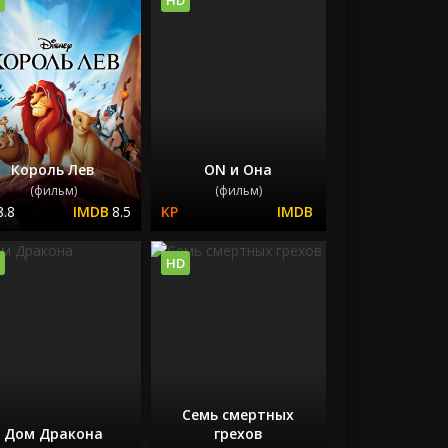
Король Лев
ON и Она
(фильм)
(фильм)
8.8
8.5
HD
Семь смертных
Дом Дракона
грехов