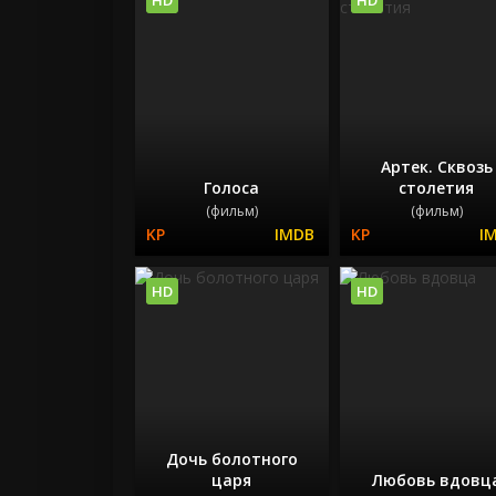
Артек. Сквозь
Голоса
столетия
(фильм)
(фильм)
HD
HD
Дочь болотного
царя
Любовь вдовц