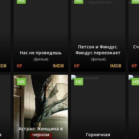
Петсон и Финдус.
Сч
Нас не проведешь
Финдус переезжает
(фильм)
(фильм)
HD
HD
HD
Астрал: Женщина в
а
черном
Горничная