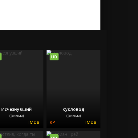
HD
Исчезнувший
Кукловод
(фильм)
(фильм)
HD