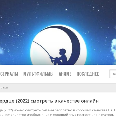
СЕРИАЛЫ
МУЛЬТФИЛЬМЫ
АНИМЕ
ПОСЛЕДНЕЕ
ердце
Все
Криминал
ердце (2022) смотреть в качестве онлайн
Боевики
Мелодрамы
Военные
2024
Приключения
е (2022) можно смотреть онлайн бесплатно в хорошем качестве Full 
тличное качество изображения и хороший звук полностью на русском