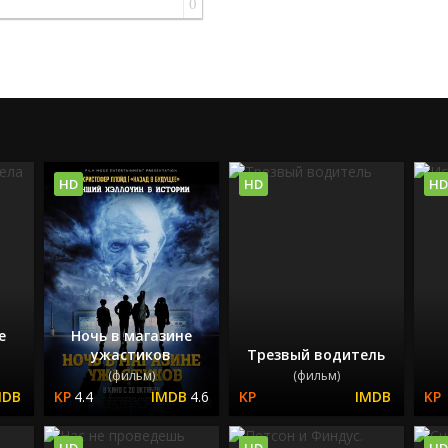
0
HD
HD
HD
е
Ночь в магазине
ужастиков
Трезвый водитель
(фильм)
(фильм)
4.4
4.6
HD
HD
HD