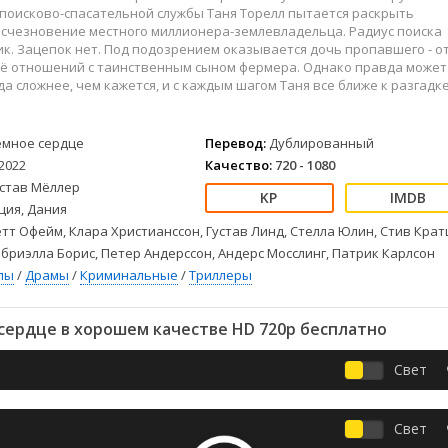
Детективы
2023
Семейные
 поисково-спасательной службы Таня Торелл пытается раскрыть
Детские
2022
Спорт
исчезновение местного миллионера-землевладельца. Радиус поиска
к. Зацепок нет. Под подозрением оказывается дочь пропавшего - о
Драмы
2021
Триллеры
её отношений с таинственным сыном фермера. Однако правда может
Комедии
Ужасы
да сложнее, чем кажется, и с каждым шагом Таня все ближе к разгадке
Русские
Фантастика
СССР
Фэнтези
ёмное сердце
Перевод:
Дублированный
ые
Зарубежные
2022
Качество:
720 - 1080
Фильмы из соцетей
устав Мёллер
ия, Дания
тт Офейм, Клара Христианссон, Густав Линд, Стелла Юлин, Стив Крат
абриэлла Борис, Петер Андерссон, Андерс Мосслинг, Патрик Карлсон
лы
/
Драмы
/
Криминальные
/
Триллеры
сердце в хорошем качестве HD 720p бесплатно
Свет
Свет