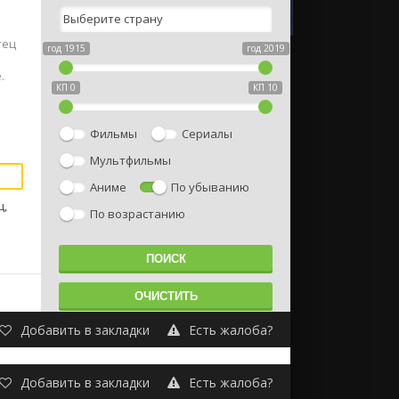
тец
год 1915
год 2019
.
КП 0
КП 10
Фильмы
Сериалы
Мультфильмы
Аниме
По убыванию
ц,
По возрастанию
Добавить в закладки
Есть жалоба?
Добавить в закладки
Есть жалоба?