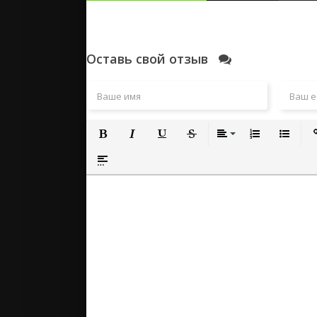
Оставь свой отзыв
Полужирный
Курсив
Подчеркнутый
Зачеркнутый
Выравнивание
Нумерованный
Маркиро
Вс
Вставка спойлера