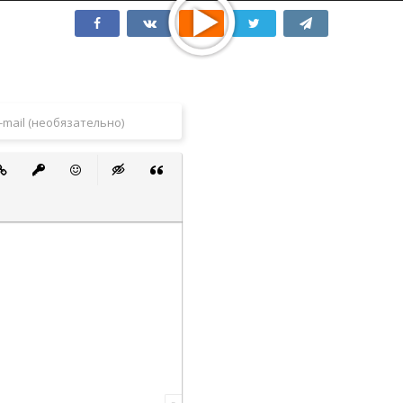
 список
ванный список
тавить ссылку
Вставить защищенную ссылку
Вставить смайлик
Вставка скрытого текста
Вставка цитаты