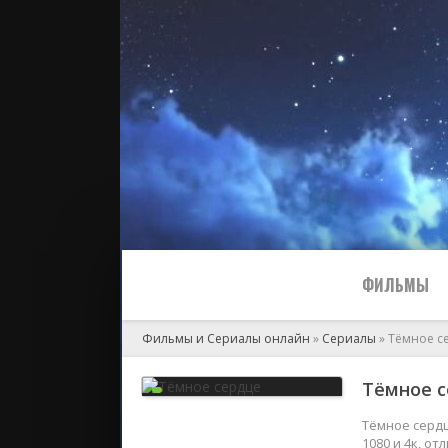
ФИЛЬМЫ
Фильмы и Сериалы онлайн
»
Сериалы
» Тёмное с
Все
Тёмное с
2024
Тёмное сердц
1080 и 4к, о