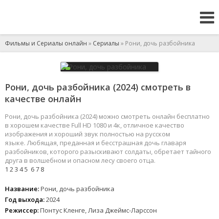
Фильмы и Сериалы онлайн
»
Сериалы
» Рони, дочь разбойника
Рони, дочь разбойника (2024) смотреть в
качестве онлайн
Рони, дочь разбойника (2024) можно смотреть онлайн бесплатно
в хорошем качестве Full HD 1080 и 4к, отличное качество
изображения и хороший звук полностью на русском
языке. Любящая, преданная и бесстрашная дочь главаря
разбойников, которого разыскивают солдаты, обретает тайного
друга в волшебном и опасном лесу своего отца.
1
2
3
4
5
6
7
8
Название:
Рони, дочь разбойника
Год выхода:
2024
Режиссер:
Понтус Кленге, Лиза Джеймс-Ларссон