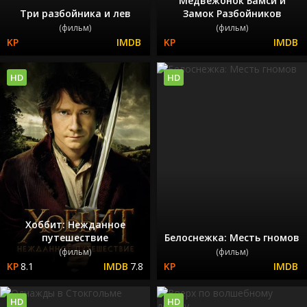
Медвежонок Бамси и
Три разбойника и лев
Замок Разбойников
(фильм)
(фильм)
HD
HD
Хоббит: Нежданное
путешествие
Белоснежка: Месть гномов
(фильм)
(фильм)
8.1
7.8
HD
HD