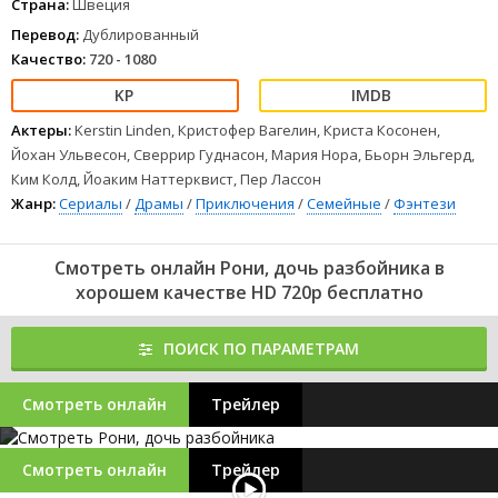
Страна:
Швеция
Перевод:
Дублированный
Качество:
720 - 1080
Актеры:
Kerstin Linden, Кристофер Вагелин, Криста Косонен,
Йохан Ульвесон, Сверрир Гуднасон, Мария Нора, Бьорн Эльгерд,
Ким Колд, Йоаким Наттерквист, Пер Лассон
Жанр:
Сериалы
/
Драмы
/
Приключения
/
Семейные
/
Фэнтези
Смотреть онлайн Рони, дочь разбойника в
хорошем качестве HD 720p бесплатно
ПОИСК ПО ПАРАМЕТРАМ
Смотреть онлайн
Трейлер
Смотреть онлайн
Трейлер