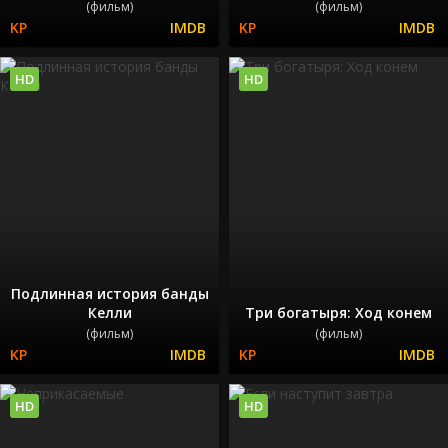
(фильм)
(фильм)
HD
HD
Подлинная история банды
Келли
Три богатыря: Ход конем
(фильм)
(фильм)
HD
HD