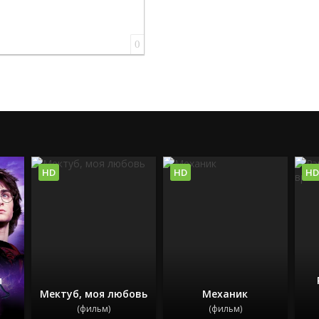
0
HD
HD
HD
и
Мектуб, моя любовь
Механик
(фильм)
(фильм)