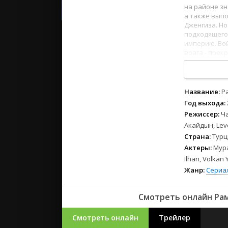
2023
на районе зн
2022
а также выпо
Дженгиза. Но
2021
подходящего
империю. Вой
врага - прек
Русские
1
2
3
4
5
6
7
8
СССР
Зарубежн
Название:
Р
Год выхода:
Режиссер:
Ча
Акайдын, Lev
Страна:
Турц
Актеры:
Мура
Ilhan, Volkan
Жанр:
Сериа
Смотреть онлайн Рам
Смотреть онлайн
Трейлер