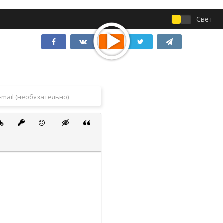
Свет
 список
ванный список
тавить ссылку
Вставить защищенную ссылку
Вставить смайлик
Вставка скрытого текста
Вставка цитаты