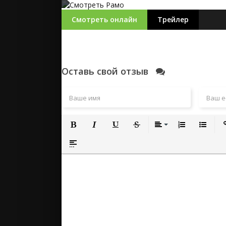
Смотреть онлайн
Трейлер
Оставь свой отзыв
Полужирный
Курсив
Подчеркнутый
Зачеркнутый
Выравнивание
Нумерованный
Маркиро
Вс
Вставка спойлера