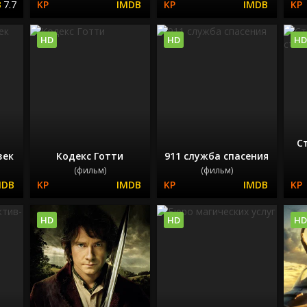
7.7
HD
HD
HD
С
век
Кодекс Готти
911 служба спасения
(фильм)
(фильм)
HD
HD
HD