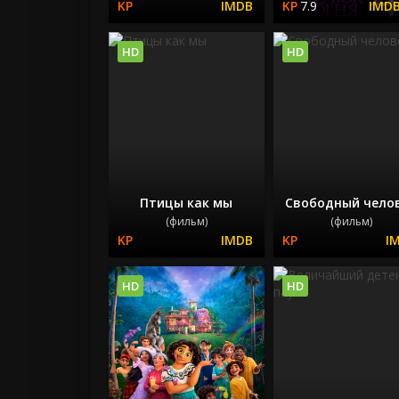
7.9
HD
HD
Птицы как мы
Свободный чело
(фильм)
(фильм)
HD
HD