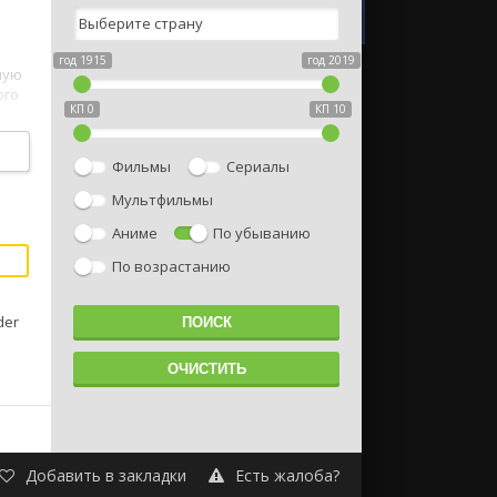
год 1915
год 2019
ную
ого
КП 0
КП 10
Фильмы
Сериалы
Мультфильмы
Аниме
По убыванию
По возрастанию
der
Добавить в закладки
Есть жалоба?