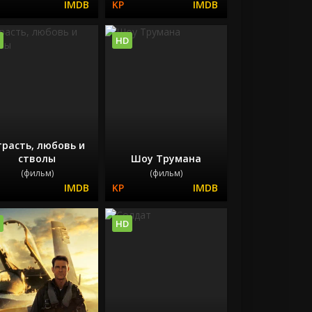
HD
трасть, любовь и
стволы
Шоу Трумана
(фильм)
(фильм)
HD