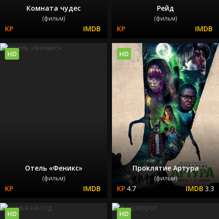
Комната чудес
Рейд
(фильм)
(фильм)
HD
HD
Отель «Феникс»
Проклятие Артура
(фильм)
(фильм)
4.7
3.3
HD
HD