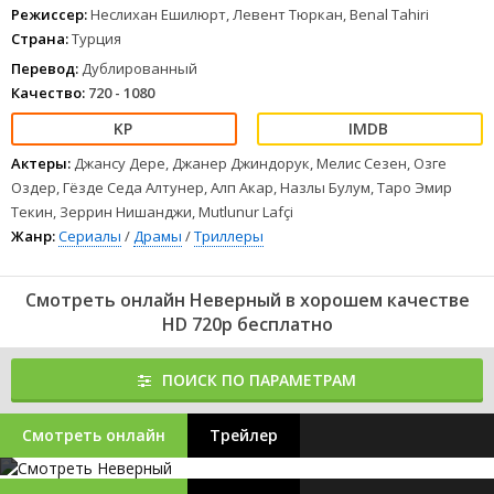
Режиссер:
Неслихан Ешилюрт, Левент Тюркан, Benal Tahiri
Страна:
Турция
Перевод:
Дублированный
Качество:
720 - 1080
Актеры:
Джансу Дере, Джанер Джиндорук, Мелис Сезен, Озге
Оздер, Гёзде Седа Алтунер, Алп Акар, Назлы Булум, Таро Эмир
Текин, Зеррин Нишанджи, Mutlunur Lafçi
Жанр:
Сериалы
/
Драмы
/
Триллеры
Смотреть онлайн Неверный в хорошем качестве
HD 720p бесплатно
ПОИСК ПО ПАРАМЕТРАМ
Смотреть онлайн
Трейлер