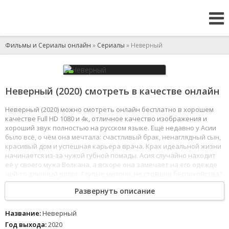
Фильмы и Сериалы онлайн
»
Сериалы
» Неверный
Неверный (2020) смотреть в качестве онлайн
Неверный (2020) можно смотреть онлайн бесплатно в хорошем
качестве Full HD 1080 и 4к, отличное качество изображения и
хороший звук полностью на русском языке. Ещё недавно у Асии
было всё, о чём она мечтала: счастливый брак, ненаглядный сын,
красивый дом и успешная карьера врача. Крах идеальной жизни
начинается из-за чужой губной помады. Асия случайно находит
её у своего мужа Волкана, а вскоре она замечает на его одежде
чей-то длинный волос. Глупые мелочи, не стоящие беспокойства?
Если бы. Они оказываются первыми маленькими уликами,
Развернуть описание
проливающими свет на большое предательство. Шаг за шагом
раскрывая обман своего любимого мужа, Асия убеждается,
что никто не ранит сильнее, чем близкие.
Название:
Неверный
1
2
3
4
5
6
7
8
Год выхода:
2020