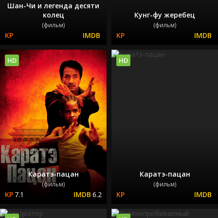
Шан-Чи и легенда десяти
колец
Кунг-фу жеребец
(фильм)
(фильм)
HD
HD
Каратэ-пацан
Каратэ-пацан
(фильм)
(фильм)
7.1
6.2