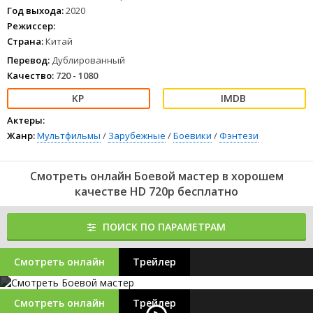
к ним настроенном дворце.
Год выхода:
2020
1
2
3
4
5
6
7
8
Режиссер:
Страна:
Китай
Перевод:
Дублированный
Качество:
720 - 1080
Актеры:
Жанр:
Мультфильмы
/
Зарубежные
/
Боевики
/
Фэнтези
Смотреть онлайн Боевой мастер в хорошем
качестве HD 720p бесплатно
ПОИСК ПО ПАРАМЕТРАМ
Смотреть онлайн
Трейлер
Смотреть онлайн
Трейлер