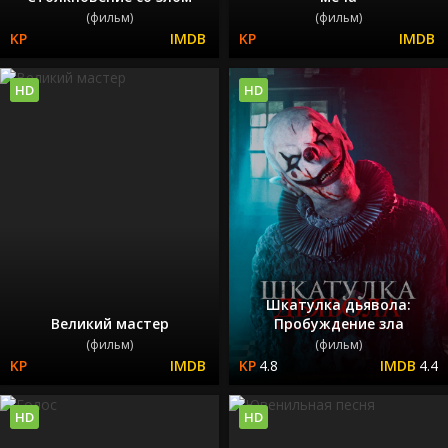
(фильм)
(фильм)
HD
HD
Шкатулка дьявола:
Великий мастер
Пробуждение зла
(фильм)
(фильм)
4.8
4.4
HD
HD