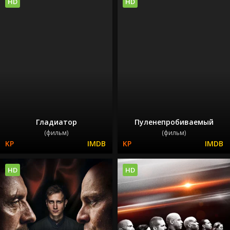
HD
HD
Гладиатор
Пуленепробиваемый
(фильм)
(фильм)
HD
HD