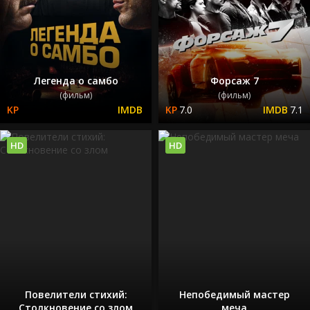
Легенда о самбо
Форсаж 7
(фильм)
(фильм)
7.0
7.1
HD
HD
Повелители стихий:
Непобедимый мастер
Столкновение со злом
меча