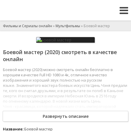
Фильмы и Сериалы онлайн
»
Мультфильмы
» Боевой мастер
Боевой мастер (2020) смотреть в качестве
онлайн
Боевой мастер (2020) можно смотреть онлайн бесплатно в
хорошем качестве Full HD 1080 и 4к, отличное качество
изображения и хороший звук полностью на русском
языке. Знаменитого мастера боевых искусств Цинь Чэня предали
те, кого он считал друзьями, и в результате он погиб в Каньоне
смерти. И возродился в империи Небесная Юань в 2516 году
по огненному календарю. В новой жизни мать Цинь
Чэня - красавица, которой надлежало стать императорской
наложницей, но, покинув дом, она отправилась в странствие,
Развернуть описание
из которого вернулась уже с ребёнком. Чтобы избежать позора,
её отец настоял на необходимости породниться с династией
Цинь. Так маленький Чэнь с матерью оказались во враждебно
Название:
Боевой мастер