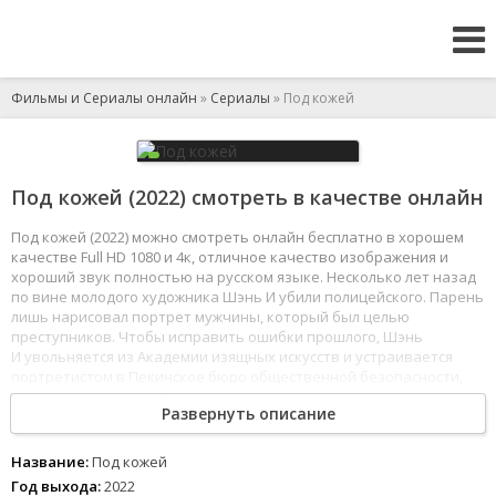
Фильмы и Сериалы онлайн
»
Сериалы
» Под кожей
Под кожей (2022) смотреть в качестве онлайн
Под кожей (2022) можно смотреть онлайн бесплатно в хорошем
качестве Full HD 1080 и 4к, отличное качество изображения и
хороший звук полностью на русском языке. Несколько лет назад
по вине молодого художника Шэнь И убили полицейского. Парень
лишь нарисовал портрет мужчины, который был целью
преступников. Чтобы исправить ошибки прошлого, Шэнь
И увольняется из Академии изящных искусств и устраивается
портретистом в Пекинское бюро общественной безопасности,
где ему рады не все. Ему предстоит расследовать дела вместе
Развернуть описание
с капитаном Ду Чэном, близким другом убитого полицейского.
1
2
3
4
5
6
7
8
Название:
Под кожей
Год выхода:
2022