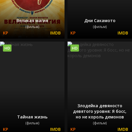
Великая магия
Дни Сакамото
(фильм)
(фильм)
HD
HD
Злодейка девяносто
девятого уровня: Я босс,
Тайная жизнь
но не король демонов
(фильм)
(фильм)