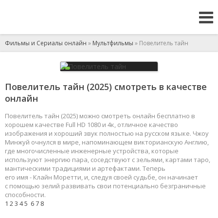
Фильмы и Сериалы онлайн
»
Мультфильмы
» Повелитель тайн
Повелитель тайн (2025) смотреть в качестве
онлайн
Повелитель тайн (2025) можно смотреть онлайн бесплатно в
хорошем качестве Full HD 1080 и 4к, отличное качество
изображения и хороший звук полностью на русском языке. Чжоу
Минжуй очнулся в мире, напоминающем викторианскую Англию,
где многочисленные инженерные устройства, которые
используют энергию пара, соседствуют с зельями, картами таро,
мантическими традициями и артефактами. Теперь
его имя - Клайн Моретти, и, следуя своей судьбе, он начинает
с помощью зелий развивать свои потенциально безграничные
способности.
1
2
3
4
5
6
7
8