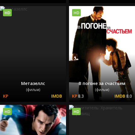
HD
HD
Метазеллс
В погоне за счастьем
(фильм)
(фильм)
8.3
8.0
HD
HD