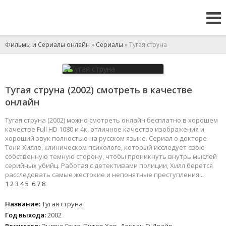
Фильмы и Сериалы онлайн
»
Сериалы
» Тугая струна
Тугая струна (2002) смотреть в качестве
онлайн
Тугая струна (2002) можно смотреть онлайн бесплатно в хорошем
качестве Full HD 1080 и 4к, отличное качество изображения и
хороший звук полностью на русском языке. Сериал о докторе
Тони Хилле, клиническом психологе, который исследует свою
собственную темную сторону, чтобы проникнуть внутрь мыслей
серийных убийц. Работая с детективами полиции, Хилл берется
расследовать самые жестокие и непонятные преступления...
1
2
3
4
5
6
7
8
Название:
Тугая струна
Год выхода:
2002