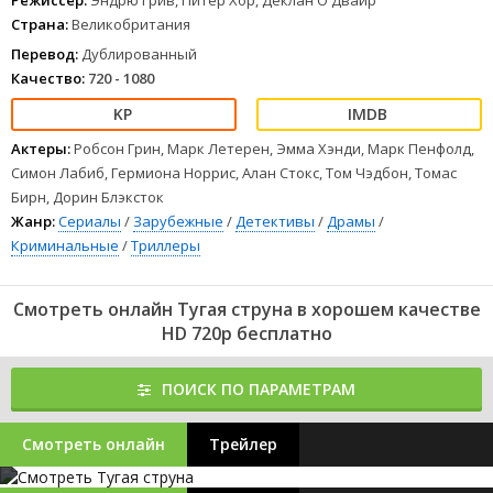
Режиссер:
Эндрю Грив, Питер Хор, Деклан О'Двайр
Страна:
Великобритания
Перевод:
Дублированный
Качество:
720 - 1080
Актеры:
Робсон Грин, Марк Летерен, Эмма Хэнди, Марк Пенфолд,
Симон Лабиб, Гермиона Норрис, Алан Стокс, Том Чэдбон, Томас
Бирн, Дорин Блэксток
Жанр:
Сериалы
/
Зарубежные
/
Детективы
/
Драмы
/
Криминальные
/
Триллеры
Смотреть онлайн Тугая струна в хорошем качестве
HD 720p бесплатно
ПОИСК ПО ПАРАМЕТРАМ
Смотреть онлайн
Трейлер