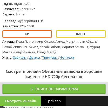
1
2
3
4
5
6
7
8
Год выхода:
2022
Режиссер:
Колин Тиг
Страна:
Египет
Перевод:
Дублированный
Качество:
720 - 1080
Актеры:
Пола Пэттон, Амр Юссеф, Ахмед Магди, Фати Абдель
Вахаб, Аиша Бен Ахмед, Yacob Farhan, Мариам Альхошт, Мурад
Макрам, Амр Джамал, Ахмед Магди
Жанр:
Сериалы
/
Драмы
/
Триллеры
/
Фэнтези
Смотреть онлайн Обещание дьявола в хорошем
качестве HD 720p бесплатно
ПОИСК ПО ПАРАМЕТРАМ
Смотреть онлайн
Трейлер