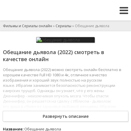
Фильмы и Сериалы онлайн
»
Сериалы
» Обещание дьявола
Обещание дьявола (2022) смотреть в
качестве онлайн
Обещание дьявола (2022) можно смотреть онлайн бесплатно в
хорошем качестве Full HD 1080 и 4к, отличное качество
изображения и хороший звук полностью на русском
языке. Ибрагим занимается безопасностью реконструкции
каирских трущоб. Однажды он узнает, что у его жены
Дженнифер - неизлечимая опухоль мозга. Чтобы спасти
Дженнифер, он решается на сделку с Иблисом - дьяволом:
его душа в обмен на здоровье любимой женщины. Ибрагим
верит, что дьявол заберет душу тогда, когда он умрет, а значит,
Развернуть описание
у него еще есть время на счастливую семейную жизнь. Но после
чудесного исцеления жены коварный Иблис требует
возвращения долгов раньше срока.
Название:
Обещание дьявола