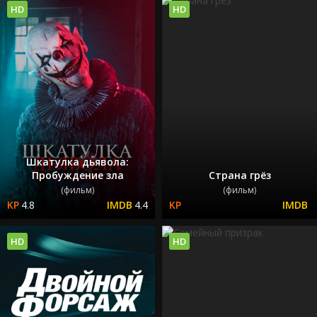
HD
HD
Шкатулка дьявола:
Пробуждение зла
Страна грёз
(фильм)
(фильм)
4.8
4.4
HD
HD