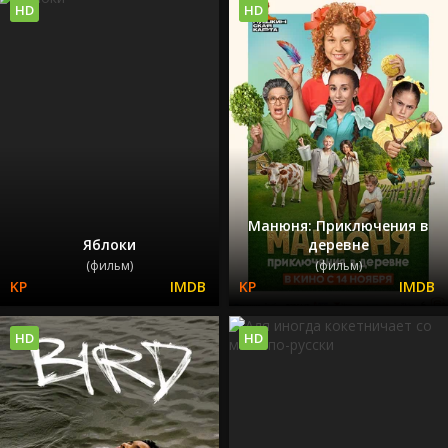
HD
HD
Манюня: Приключения в
Яблоки
деревне
(фильм)
(фильм)
HD
HD