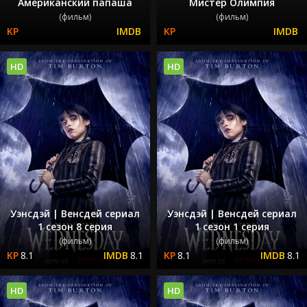
Американский папаша
Мистер Олимпия
(фильм)
(фильм)
HD
HD
Уэнсдэй | Венсдей сериал
Уэнсдэй | Венсдей сериал
1 сезон 8 серия
1 сезон 1 серия
(фильм)
(фильм)
8.1
8.1
8.1
8.1
HD
HD