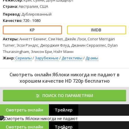
Режиссер:
Крис Суини, Доун Шадфорт
Страна:
Австралия, США
Перевод:
Дублированный
Качество:
720 - 1080
Актеры:
Аннетт Бенинг, Сэм Нил, Джейк Лэси, Conor Merrigan
Turner, Эсси Рэндлс, Джорджия Флуд, Джанин Серраллес, Dylan
Thuraisingham, Элисон Бри, Нэйт Манн
Жанр:
Сериалы
/
Зарубежные
/
Детективы
/
Драмы
Смотреть онлайн Яблоки никогда не падают в
хорошем качестве HD 720p бесплатно
ПОИСК ПО ПАРАМЕТРАМ
Смотреть онлайн
Трейлер
Смотреть онлайн
Трейлер