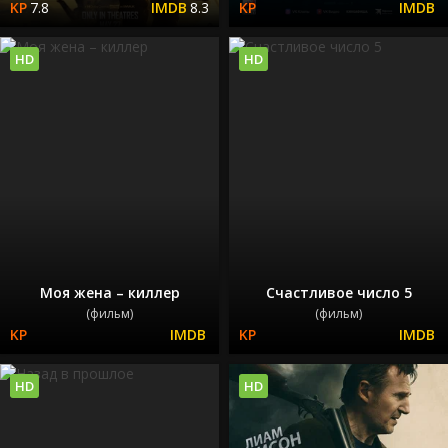
7.8
8.3
HD
HD
Моя жена – киллер
Счастливое число 5
(фильм)
(фильм)
HD
HD