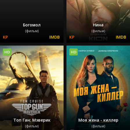
Богомол
Нина
(фильм)
(фильм)
HD
HD
Топ Ган: Мэверик
Моя жена - киллер
(фильм)
(фильм)