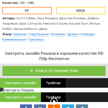
Качество:
720 - 1080
Актеры:
Скотт Райан, Тика Ясумура, Джастин Росниак, Дэймон
Херриман, Брук Сатчуэлл, Николас Кассим, Натали Трэн, Мэтью
Нэйбл, Лиззи Шебеста, Джед
Жанр:
Сериалы
/
Зарубежные
/
Боевики
/
Драмы
/
Комедии
/
Криминальные
/
Триллеры
Смотреть онлайн Решала в хорошем качестве HD
720p бесплатно
ПОИСК ПО ПАРАМЕТРАМ
Смотреть онлайн
Трейлер
Смотреть онлайн
Трейлер