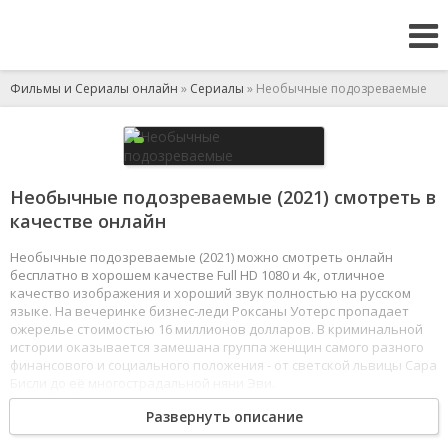
Фильмы и Сериалы онлайн
»
Сериалы
» Необычные подозреваемые
Необычные подозреваемые (2021) смотреть в
качестве онлайн
Необычные подозреваемые (2021) можно смотреть онлайн
бесплатно в хорошем качестве Full HD 1080 и 4к, отличное
качество изображения и хороший звук полностью на русском
языке. На вечеринке бизнес-леди Роксаны Уотерс пропадает
ожерелье стоимостью 16 миллионов долларов. В криминальной
истории оказывается замешана группа женщин самого разного
финансового и социального положения - от светской львицы Сара
Бисли до её многострадальной няни Эви.
1
2
3
4
5
6
7
8
Развернуть описание