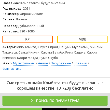
1
2
3
4
5
6
7
8
Название:
Комбатанты будут высланы!
Год выхода:
2021
Режиссер:
Хироаки Акаги
Страна:
Япония
Перевод:
Дублированный
Качество:
720 - 1080
Актеры:
Мию Томита, Юсукэ Сираи, Нацуми Мураками, Минами
Такахаси, Саяка Кикути, Саюми Ватабэ, Рина Хидака, Каори
Исихара, Каори Маэда, Руми Окубо
Жанр:
Мультфильмы
/
Аниме
/
Зарубежные
/
Боевики
/
Фантастика
Смотреть онлайн Комбатанты будут высланы! в
хорошем качестве HD 720p бесплатно
ПОИСК ПО ПАРАМЕТРАМ