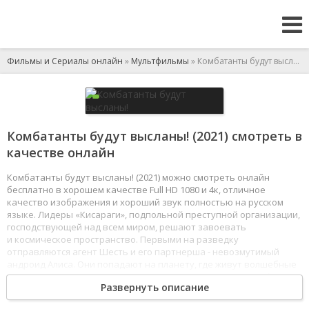
Фильмы и Сериалы онлайн
»
Мультфильмы
» Комбатанты будут высланы!
Комбатанты будут высланы! (2021) смотреть в
качестве онлайн
Комбатанты будут высланы! (2021) можно смотреть онлайн
бесплатно в хорошем качестве Full HD 1080 и 4к, отличное
качество изображения и хороший звук полностью на русском
языке. Лидеры «Кисараги», подпольной преступной организации,
господствующей над всем миром, решают завоевать
и космическое пространство. Первыми на разведку
отправляются агент Шесть и его партнерша - невозмутимый
андроид Алиса. Они попадают на планету, где живут волшебные
существа и орудует группа злодеев, которая называет себя
Развернуть описание
Армией повелителя демонов. С ними и предстоит разобраться
агенту Шесть, ведь миру не нужны две злодейские организации.