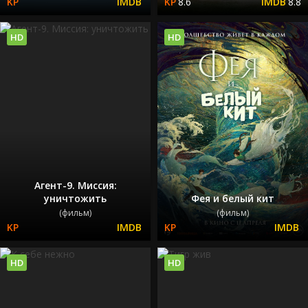
8.6
8.8
HD
HD
Агент-9. Миссия:
уничтожить
Фея и белый кит
(фильм)
(фильм)
HD
HD