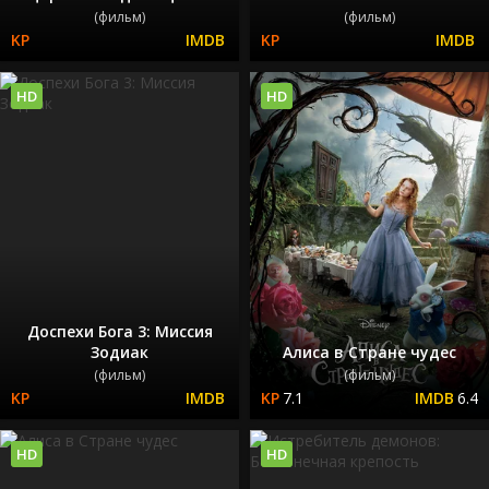
(фильм)
(фильм)
HD
HD
Доспехи Бога 3: Миссия
Зодиак
Алиса в Стране чудес
(фильм)
(фильм)
7.1
6.4
HD
HD