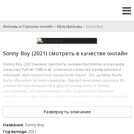
Фильмы и Сериалы онлайн
»
Мультфильмы
» Sonny Boy
Sonny Boy (2021) смотреть в качестве онлайн
Sonny Boy (2021) можно смотреть онлайн бесплатно в хорошем
качестве Full HD 1080 и 4к, отличное качество изображения и
хороший звук полностью на русском языке. Это должны были
быть обычные летние каникулы. Однако внезапно школа и 36
учеников перемещаются в другое измерение, и теперь
школьникам, обнаружившим у себя сверхъестественные
способности, надо будет научиться выживать в фантастическом
мире.
1
2
3
4
5
6
7
8
Развернуть описание
Название:
Sonny Boy
Год выхода:
2021