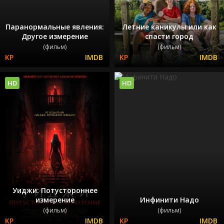
Паранормальные явления:
Летние каникулы или как
Другое измерение
спасти город
(фильм)
(фильм)
HD
HD
Уиджи: Потустороннее
измерение
Инфинити Надо
(фильм)
(фильм)