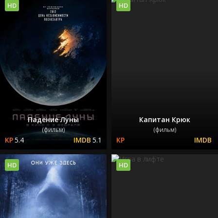
HD
HD
Падение Луны
Капитан Крюк
(фильм)
(фильм)
5.4
5.1
HD
HD