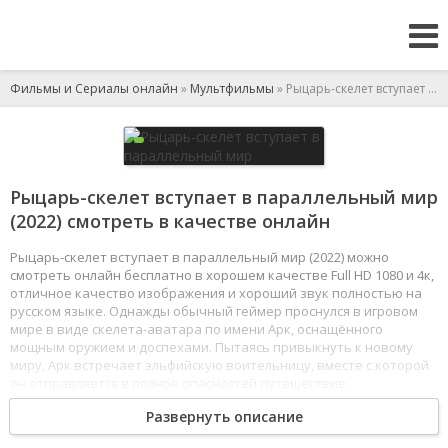
Фильмы и Сериалы онлайн
»
Мультфильмы
» Рыцарь-скелет вступает в параллельный мир
Рыцарь-скелет вступает в параллельный мир
(2022) смотреть в качестве онлайн
Рыцарь-скелет вступает в параллельный мир (2022) можно
смотреть онлайн бесплатно в хорошем качестве Full HD 1080 и 4к,
отличное качество изображения и хороший звук полностью на
русском языке. Однажды обычный геймер проснулся в игровом
мире в виде скелета-аватара по имени Арк, оснащённого
мощным оружием и доспехами. Пытаясь привыкнуть к новому
миру, Арк встречает эльфийскую воительницу, вместе с которой
он отправляется в полное опасностей путешествие.
1
2
3
4
5
6
7
8
Развернуть описание