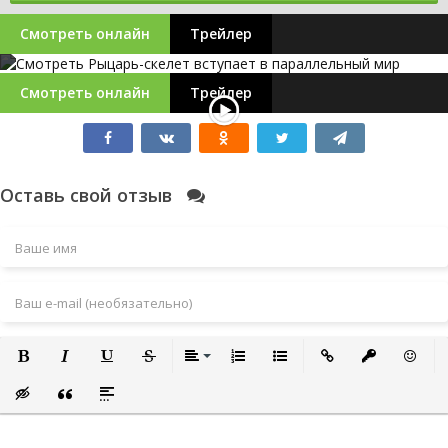
Смотреть онлайн
Трейлер
Смотреть онлайн
Трейлер
Оставь свой отзыв
Полужирный
Курсив
Подчеркнутый
Зачеркнутый
Выравнивание
Нумерованный список
Маркированный список
Вставить ссылку
Вставить за
Встави
Вставка скрытого текста
Вставка цитаты
Вставка спойлера