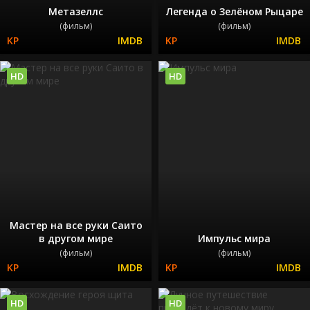
Метазеллс
Легенда о Зелёном Рыцаре
(фильм)
(фильм)
HD
HD
Мастер на все руки Саито
в другом мире
Импульс мира
(фильм)
(фильм)
HD
HD