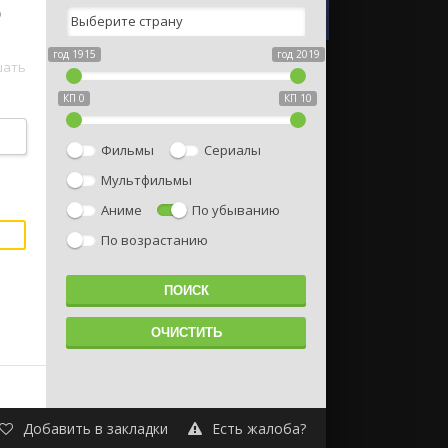
о
год 1915
год 2019
шать
КП 0
КП 10
Фильмы
Сериалы
Мультфильмы
Аниме
По убыванию
По возрастанию
Добавить в закладки
Есть жалоба?