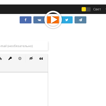
Свет
 список
ванный список
тавить ссылку
Вставить защищенную ссылку
Вставить смайлик
Вставка скрытого текста
Вставка цитаты