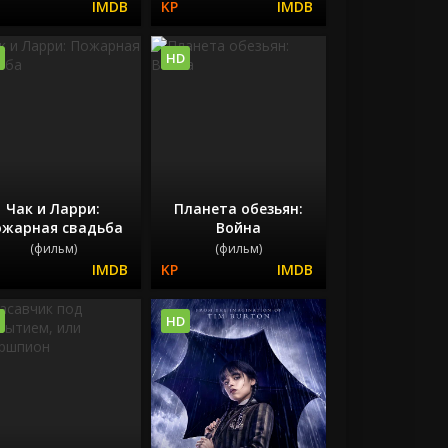
HD
Чак и Ларри:
Планета обезьян:
ожарная свадьба
Война
(фильм)
(фильм)
HD