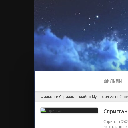
ФИЛЬМЫ
Фильмы и Сериалы онлайн
»
Мультфильмы
» Спри
Все
Спригган
2024
Спригган (20
4к, отличное