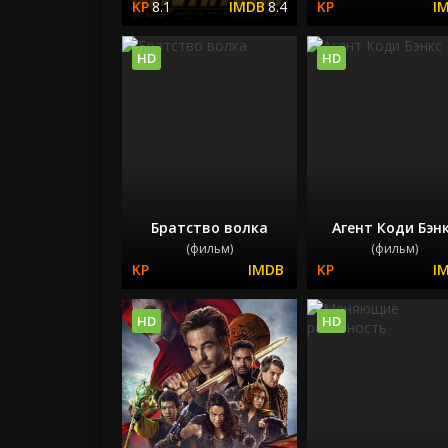
8.1
8.4
HD
HD
Братство волка
Агент Коди Бэн
(фильм)
(фильм)
HD
HD