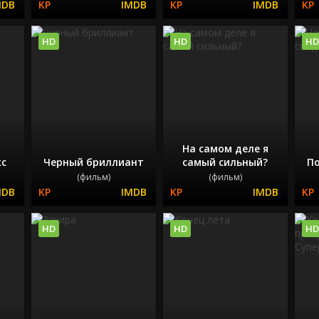
HD
HD
HD
На самом деле я
кс
Черный бриллиант
самый сильный?
П
(фильм)
(фильм)
HD
HD
HD