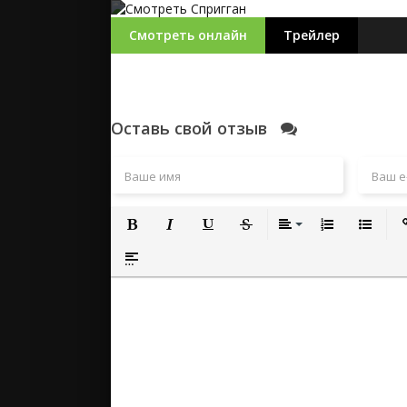
Смотреть онлайн
Трейлер
Оставь свой отзыв
Полужирный
Курсив
Подчеркнутый
Зачеркнутый
Выравнивание
Нумерованный
Маркиро
Вс
Вставка спойлера