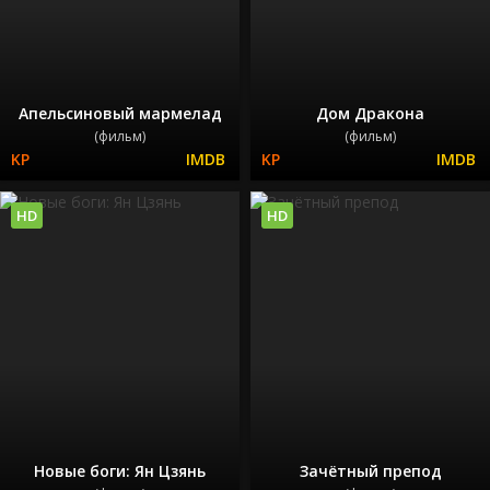
Апельсиновый мармелад
Дом Дракона
(фильм)
(фильм)
HD
HD
Новые боги: Ян Цзянь
Зачётный препод