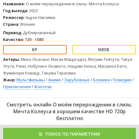
1
2
3
4
5
6
7
8
Название:
О моём перерождении в слизь: Мечта Колеуса
Год выхода:
2023
Режиссер:
Ацуси Накаяма
Страна:
Япония
Перевод:
Дублированный
Качество:
720 - 1080
Актеры:
Михо Окасаки, Масая Мацукадзэ, Мэгуми Тоёгути, Такуя
Эгути, Ринн, Нобухико Окамото, Нацуми Хиока, Масаюки Като,
Фуминори Комацу, Такума Тэрасима
Жанр:
Мультфильмы
/
Аниме
/
Зарубежные
/
Боевики
/
Комедии
/
Приключения
/
Фэнтези
Смотреть онлайн О моём перерождении в слизь:
Мечта Колеуса в хорошем качестве HD 720p
бесплатно
ПОИСК ПО ПАРАМЕТРАМ