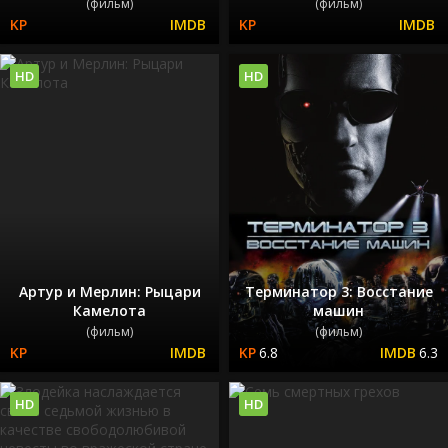
(фильм)
(фильм)
HD
HD
Артур и Мерлин: Рыцари
Терминатор 3: Восстание
Камелота
машин
(фильм)
(фильм)
6.8
6.3
HD
HD