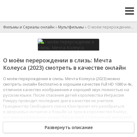
Фильмы и Сериалы онлайн
»
Мультфильмы
» О моём перерождении в слизь: Мечта Колеуса
О моём перерождении в слизь: Мечта
Колеуса (2023) смотреть в качестве онлайн
О моём перерождении в слизь: Мечта Колеуса (2023) можно
смотреть онлайн бесплатно в хорошем качестве Full HD 1080 и 4к,
отличное качество изображения и хороший звук полностью на
русском языке. После спасения детей королевства Инграссия
Римуру проводит последние дни в качестве их учителя.
Грандмастер Свободного союза Юки просит его разобраться
в дворцовых интригах и борьбе за трон в королевстве Колеус,
которое расположено между Инграссией и Священной империей
Любелиус. Парень прибывает на место под именем Сатору
Развернуть описание
и обнаруживает, что помимо людей паутину интриг плетут
демоны и вампиры.